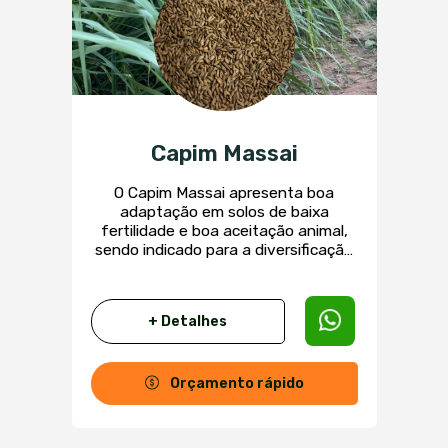
Capim Massai
O Capim Massai apresenta boa
adaptação em solos de baixa
fertilidade e boa aceitação animal,
sendo indicado para a diversificação
de áreas de pastagens e a
viabilização da sustentabilidade de
sistemas de produção de bovinos,
+ Detalhes
equinos e ovinos. Essa gramínea
apresenta melhor cobertura na
produção de forragem com grande
velocidade de estabelecimento e de
Orçamento rápido
rebrota, mesmo com níveis baixos de
fósforo no solo.