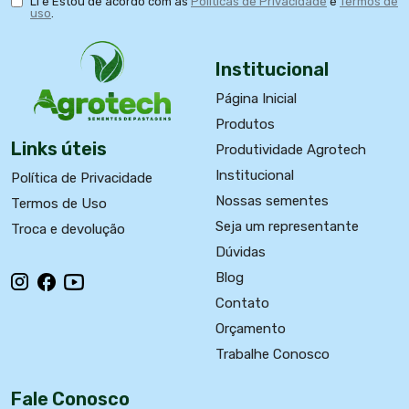
Li e Estou de acordo com as
Políticas de Privacidade
e
Termos de
uso
.
Institucional
Página Inicial
Produtos
Links úteis
Produtividade Agrotech
Institucional
Política de Privacidade
Nossas sementes
Termos de Uso
Seja um representante
Troca e devolução
Dúvidas
Blog
Contato
Orçamento
Trabalhe Conosco
Fale Conosco