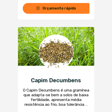
capacidade de ocupação da área de
pasto, não deixando áreas de solo
Orçamento rápido
descoberto, evitando o
praguejamento e auxiliando no
controle da erosão.
Capim Decumbens
O Capim Decumbens é uma gramínea
que adapta-se bem a solos de baixa
fertilidade, apresenta média
resistência ao frio, boa tolerância a
sombreamento, baixa tolerância a