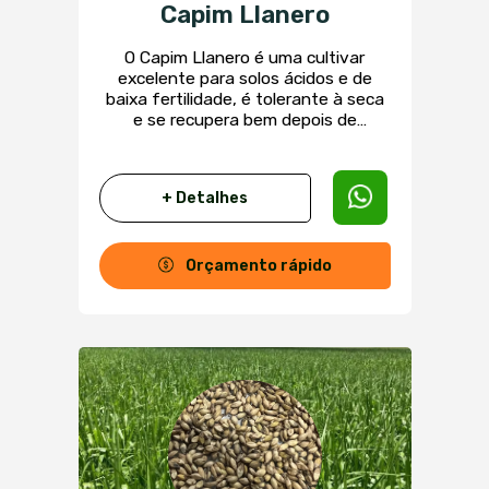
Capim Llanero
O Capim Llanero é uma cultivar
excelente para solos ácidos e de
baixa fertilidade, é tolerante à seca
e se recupera bem depois de
queimadas. Preferem solos úmidos
além de ser muito utilizada no
pastejo direto e fenação. Tem boa
+ Detalhes
tolerância à cigarrinha-das-
pastagens, boa capacidade de
rebrota e palatabilidade.
Orçamento rápido