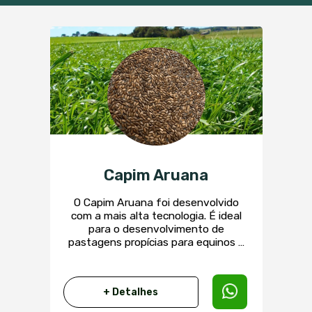
Capim Aruana
O Capim Aruana foi desenvolvido
com a mais alta tecnologia. É ideal
para o desenvolvimento de
pastagens propícias para equinos e
ovinos. Excelente qualidade de
forragem e boa cobertura de solo.
Tem fácil estabelecimento de
+ Detalhes
pastagem grande capacidade e
rapidez de perfilhamento. Possui boa