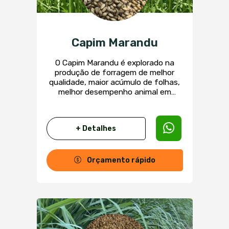
Capim Marandu
O Capim Marandu é explorado na
produção de forragem de melhor
qualidade, maior acúmulo de folhas,
melhor desempenho animal em
relação aos outros capins
brachiarias, apresenta boa cobertura
de solo, boa capacidade de
+ Detalhes
competição com invasoras, maior
tolerância à umidade e maior
resistência a cigarrinhas-das-
pastagens. Tem porte médio, com
Orçamento rápido
altura entre 0,85m e 1,10m.