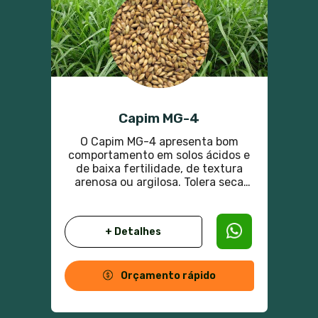
Capim MG-4
O Capim MG-4 apresenta bom
comportamento em solos ácidos e
de baixa fertilidade, de textura
arenosa ou argilosa. Tolera seca
prolongada, tem boa recuperação
após a queimada e excelente
capacidade de rebrota. Não tolera
+ Detalhes
solos encharcados e "queima" com
a geada, recuperando em seguida.
Orçamento rápido