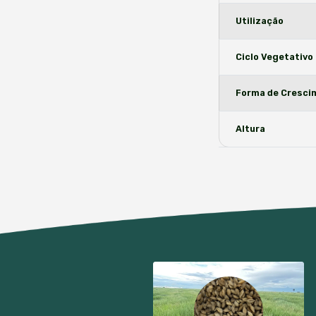
Envi
todo 
Caracter