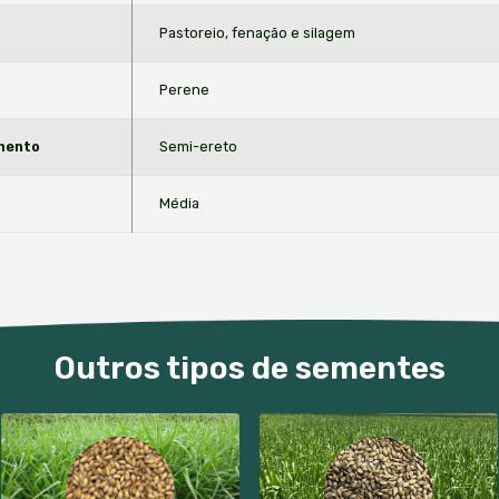
amos para
Compra faturada
Brasil
parcelada no bol
ísticas Técnicas
Exigênc
Nome Científico
Uroch
Cultivar
BRS P
Utilização
Pasto