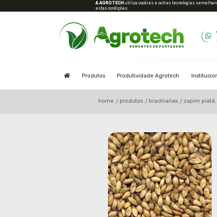
A AGROTECH
utiliza cooki
estas condições.
Produtos
Produtividad
home
produtos
b
/
/