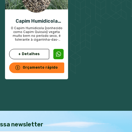
ne
ereto
ipos de sementes