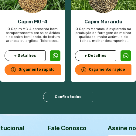
Ciclo Vegetativo
Pere
Forma de Crescimento
Semi-
Altura
Média
Outros t