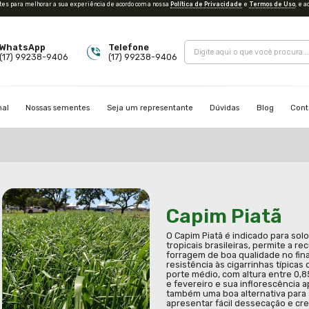
es e outras tecnologias semelhantes para melhorar a sua experiência de ac
WhatsApp
Tel
(17) 99238-9406
(17
e Agrotech
Institucional
Nossas sementes
Seja
rachiarias
capim piatã
/