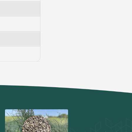
 ou
Suporte de
eto
especialistas
ias
Produção
loa brizantha cv.
iatã
reio, fenação e silagem